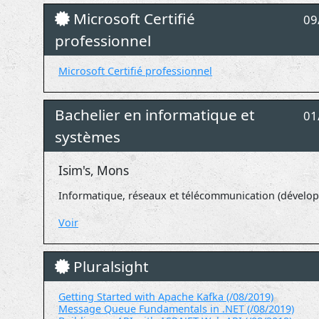
Microsoft Certifié
09
professionnel
Microsoft Certifié professionnel
Bachelier en informatique et
01
systèmes
Isim's, Mons
Informatique, réseaux et télécommunication (dévelo
Voir
Pluralsight
Getting Started with Apache Kafka (/08/2019)
Message Queue Fundamentals in .NET (/08/2019)